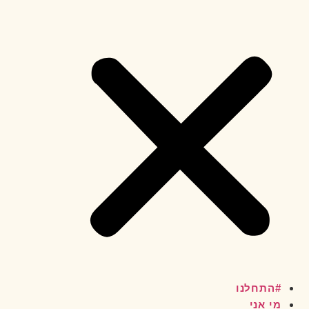
#התחלנו
מי אני