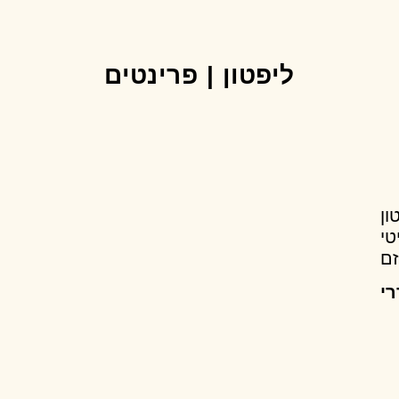
ליפטון | פרינטים
ון
טי
זם
רי